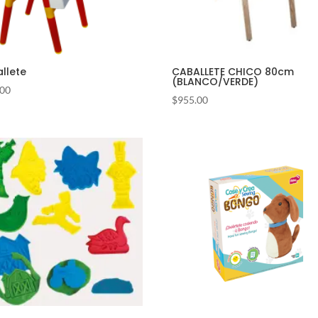
llete
CABALLETE CHICO 80cm
(BLANCO/VERDE)
.00
$
955.00