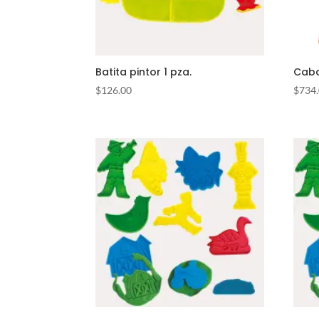
Batita pintor 1 pza.
Caba
$
126.00
$
734