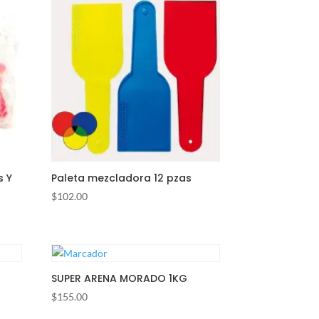
s Y
Paleta mezcladora 12 pzas
$
102.00
SUPER ARENA MORADO 1KG
$
155.00