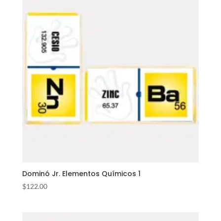
$675.00.
$403.00.
Dominó Jr. Elementos Químicos 1
$
122.00