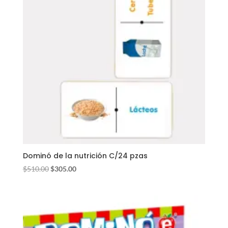
Dominó de la nutrición C/24 pzas
El
El
$
510.00
$
305.00
precio
precio
original
actual
era:
es:
$510.00.
$305.00.