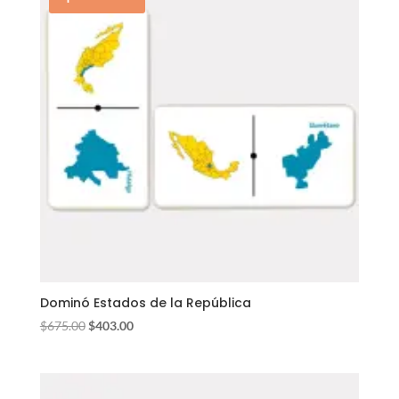
Dominó Estados de la República
El
El
$
675.00
$
403.00
precio
precio
original
actual
era:
es: