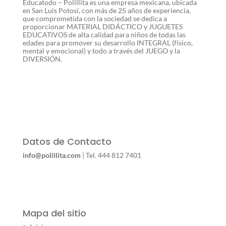
Educatodo – Polillita es una empresa mexicana, ubicada
en San Luis Potosí, con más de 25 años de experiencia,
que comprometida con la sociedad se dedica a
proporcionar MATERIAL DIDÁCTICO y JUGUETES
EDUCATIVOS de alta calidad para niños de todas las
edades para promover su desarrollo INTEGRAL (físico,
mental y emocional) y todo a través del JUEGO y la
DIVERSIÓN.
Datos de Contacto
info@polillita.com
| Tel. 444 812 7401
Mapa del sitio