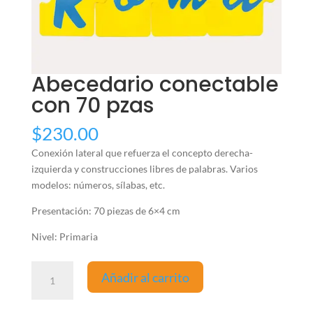
Abecedario conectable
con 70 pzas
$
230.00
Conexión lateral que refuerza el concepto derecha-
izquierda y construcciones libres de palabras. Varios
modelos: números, sílabas, etc.
Presentación: 70 piezas de 6×4 cm
Nivel: Primaria
Abecedario
Añadir al carrito
conectable
con