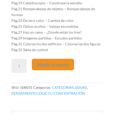
Pág.19 Caleidoscopio – Construye la estrella
Pág.21 Rompecabezas de objetos – Rompecabezas de
formas
Pág.23 De otro color – Cambia de color
Pág.25 Ositos ocultos – Vasijas escondidas
Pág.27 Haz un ramo – ¿Dónde están los tres?
Pág.29 Imágenes partidas – Escudos partidos
Pág.31 Colorea los dos edificios – Colorea las dos figuras
Pág.33 Tabla de control
Aprende
Añadir al carrito
a
razonar
logicamente
(24
SKU:
508031
Categorías:
CATEGORIAS
,
EDUKE
,
fichas)
PENSAMIENTO LÓGICO / CONCENTRACIÓN
cantidad