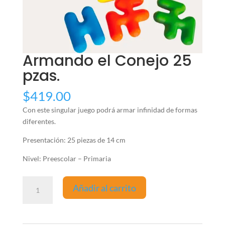
Armando el Conejo 25
pzas.
$
419.00
Con este singular juego podrá armar infinidad de formas
diferentes.
Presentación: 25 piezas de 14 cm
Nivel: Preescolar – Primaria
Armando
Añadir al carrito
el
Conejo
25