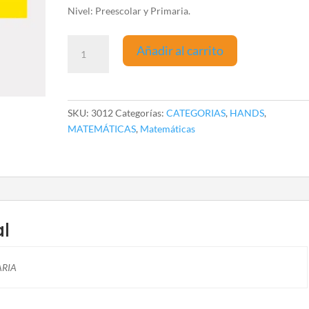
Nivel: Preescolar y Primaria.
Bancubi
Añadir al carrito
o
Q
´
bits
SKU:
3012
Categorías:
CATEGORIAS
,
HANDS
,
sólidos
MATEMÁTICAS
,
Matemáticas
60
pzas
cantidad
al
ARIA