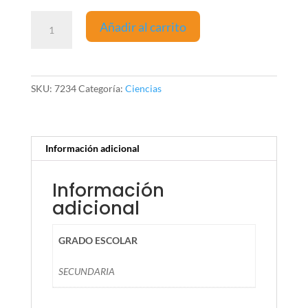
Círculos
Añadir al carrito
del
Conocimiento
Química
(Ciencias
SKU:
7234
Categoría:
Ciencias
III)
cantidad
Información adicional
Información
adicional
GRADO ESCOLAR
SECUNDARIA