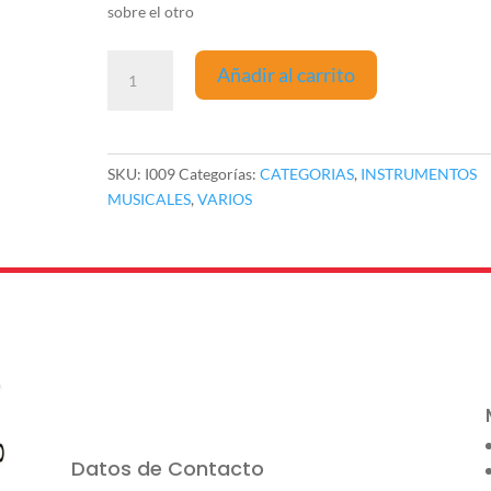
sobre el otro
Clave
Añadir al carrito
Infantil
MEDIANA
-
madera
SKU:
I009
Categorías:
CATEGORIAS
,
INSTRUMENTOS
de
MUSICALES
,
VARIOS
Granadillo
cantidad
Datos de Contacto