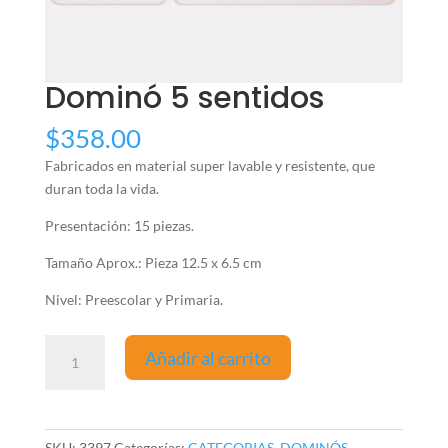
Dominó 5 sentidos
$
358.00
Fabricados en material super lavable y resistente, que
duran toda la vida.
Presentación: 15 piezas.
Tamaño Aprox.: Pieza 12.5 x 6.5 cm
Nivel: Preescolar y Primaria.
Dominó
Añadir al carrito
5
sentidos
cantidad
SKU:
3397
Categorías:
CATEGORIAS
,
DOMINÓS
,