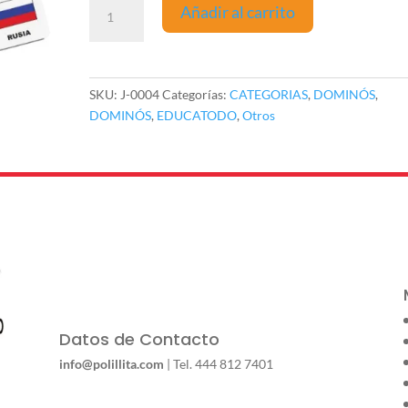
DOMINÓ
Añadir al carrito
BANDERAS
DE
EUROPA
J-
SKU:
J-0004
Categorías:
CATEGORIAS
,
DOMINÓS
,
0004
DOMINÓS
,
EDUCATODO
,
Otros
cantidad
Datos de Contacto
info@polillita.com
| Tel. 444 812 7401