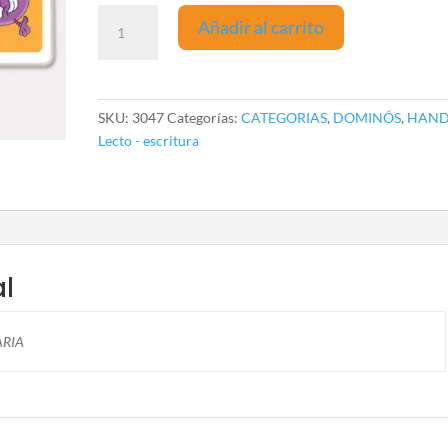
Dominó
Añadir al carrito
verduras
con
28
pzas
SKU:
3047
Categorías:
CATEGORIAS
,
DOMINÓS
,
HAND
cantidad
Lecto - escritura
al
ARIA