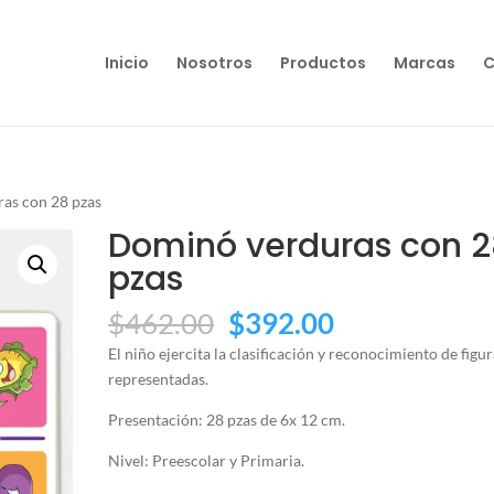
Inicio
Nosotros
Productos
Marcas
C
as con 28 pzas
Dominó verduras con 2
pzas
El
El
$
462.00
$
392.00
precio
precio
El niño ejercita la clasificación y reconocimiento de figu
original
actual
representadas.
era:
es:
$462.00.
$392.00.
Presentación: 28 pzas de 6x 12 cm.
Nivel: Preescolar y Primaria.