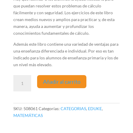
que puedan resolver estos problemas de cálculo
fácilmente y con seguridad. Los ejercicios de este libro
crean medios nuevos y amplios para practicar y, de esta
manera, ayuda a aumentar y profundizar los
conocimientos fundamentales de cálculo.
Además este libro contiene una variedad de ventajas para
una enseñanza diferenciada e individual. Por eso es tan
indicado para los alumnos de enseñanza primaria y los de
un nivel más elevado.
Ejercicios
Añadir al carrito
de
cálculo
1
(24
SKU:
508061
Categorías:
CATEGORIAS
,
EDUKE
,
fichas)
MATEMÁTICAS
cantidad