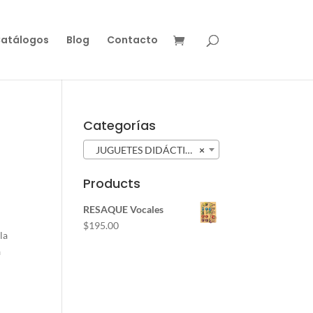
atálogos
Blog
Contacto
Categorías
JUGUETES DIDÁCTICOS (95)
×
Products
RESAQUE Vocales
$
195.00
la
a