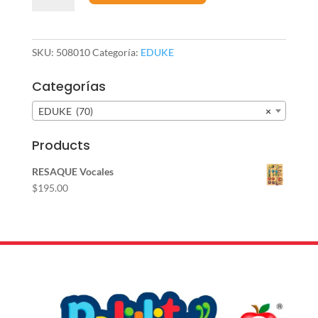
control
24
fichas
SKU:
508010
Categoría:
EDUKE
cantidad
Categorías
EDUKE (70)
×
Products
RESAQUE Vocales
$
195.00