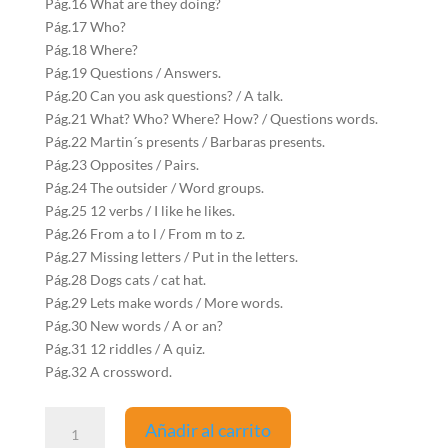
Pág.16 What are they doing?
Pág.17 Who?
Pág.18 Where?
Pág.19 Questions / Answers.
Pág.20 Can you ask questions? / A talk.
Pág.21 What? Who? Where? How? / Questions words.
Pág.22 Martin´s presents / Barbaras presents.
Pág.23 Opposites / Pairs.
Pág.24 The outsider / Word groups.
Pág.25 12 verbs / I like he likes.
Pág.26 From a to l / From m to z.
Pág.27 Missing letters / Put in the letters.
Pág.28 Dogs cats / cat hat.
Pág.29 Lets make words / More words.
Pág.30 New words / A or an?
Pág.31 12 riddles / A quiz.
Pág.32 A crossword.
Inglés
Añadir al carrito
para