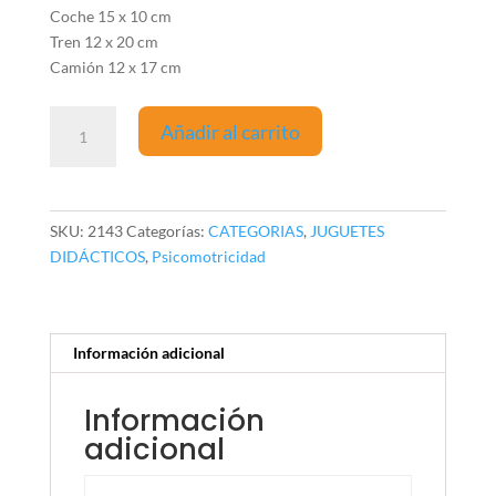
Coche 15 x 10 cm
Tren 12 x 20 cm
Camión 12 x 17 cm
Juego
Añadir al carrito
de
Transportes
(2
c/u)
SKU:
2143
Categorías:
CATEGORIAS
,
JUGUETES
cantidad
DIDÁCTICOS
,
Psicomotricidad
Información adicional
Información
adicional