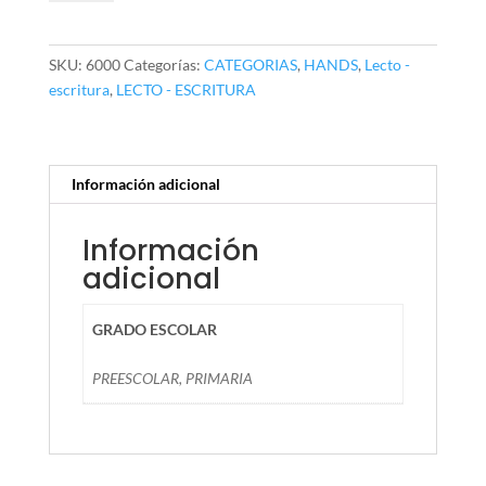
Mayúsculas
de
Molde
SKU:
6000
Categorías:
CATEGORIAS
,
HANDS
,
Lecto -
con
escritura
,
LECTO - ESCRITURA
200
cantidad
Información adicional
Información
adicional
GRADO ESCOLAR
PREESCOLAR, PRIMARIA