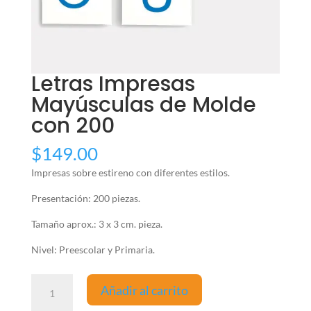
Letras Impresas
Mayúsculas de Molde
con 200
$
149.00
Impresas sobre estireno con diferentes estilos.
Presentación: 200 piezas.
Tamaño aprox.: 3 x 3 cm. pieza.
Nivel: Preescolar y Primaria.
Letras
Añadir al carrito
Impresas