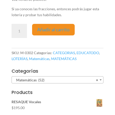
Si ya conoces las fracciones, entonces podrás jugar esta
lotería y probar tus habilidades.
LOTERÍA
Añadir al carrito
DE
FRACCIONES
M-
0302
SKU:
M-0302
Categorías:
CATEGORIAS
,
EDUCATODO
,
cantidad
LOTERÍAS
,
Matemáticas
,
MATEMÁTICAS
Categorías
Matemáticas (52)
×
Products
RESAQUE Vocales
$
195.00