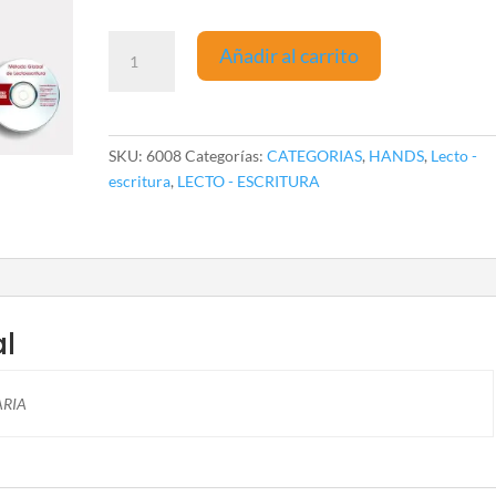
Método
Añadir al carrito
Global
de
Lecto-
Escritura
SKU:
6008
Categorías:
CATEGORIAS
,
HANDS
,
Lecto -
cantidad
escritura
,
LECTO - ESCRITURA
al
ARIA