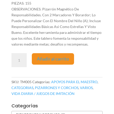
PIEZAS: 155
OBSERVACIONES: Pizarrón Magnético De
Responsabilidades. Con 2 Marcadores Y Borardor; Lo
Puede Personalizar Con El Nombre Del Niño (A); Incluye
Responsabilidades Básicas Asi Como Estrellas Y Visto
Bueno. Excelente herramienta para administrar el tiempo
que los niños. Este tablero fomenta la responsabilidad y
valores mediante metas; desafíos y recompensas.
MI
Añadir al carrito
PIZARRA
DE
RESPONSABILIDADES
(ESPAÑOL)
SKU:
TM005
Categorías:
APOYOS PARA EL MAESTRO
,
cantidad
CATEGORIAS
,
PIZARRONES Y CORCHOS
,
VARIOS
,
VIDA DIARIA / JUEGOS DE IMITACIÓN
Categorías