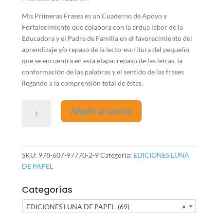
Mis Primeras Frases es un Cuaderno de Apoyo y
Fortalecimiento que colabora con la ardua labor de la
Educadora y el Padre de Familia en el favorecimiento del
aprendizaje y/o repaso de la lecto-escritura del pequeño
que se encuentra en esta etapa: repaso de las letras, la
conformación de las palabras y el sentido de las frases
llegando a la comprensión total de éstas.
Mis
Añadir al carrito
primeras
frases
cantidad
SKU:
978-607-97770-2-9
Categoría:
EDICIONES LUNA
DE PAPEL
Categorías
EDICIONES LUNA DE PAPEL (69)
×