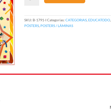
Día
de
Las
Niñas
SKU:
B-1791-I
Categorías:
CATEGORIAS
,
EDUCATODO
,
y
PÓSTERS
,
POSTERS / LÁMINAS
Los
Niños
cantidad