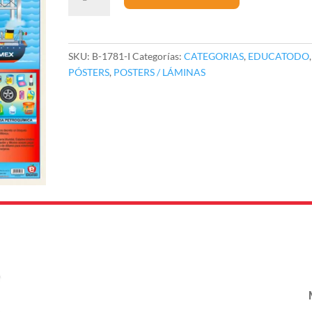
La
Expropiación
Petrolera
cantidad
SKU:
B-1781-I
Categorías:
CATEGORIAS
,
EDUCATODO
,
PÓSTERS
,
POSTERS / LÁMINAS