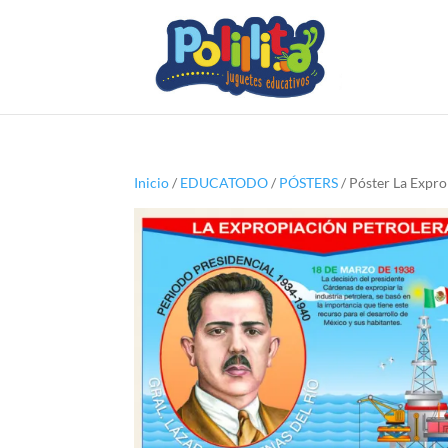
Inicio
/
EDUCATODO
/
PÓSTERS
/ Póster La Expro