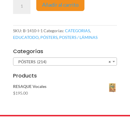
Póster
Añadir al carrito
La
Jarra
del
Bien
SKU:
B-1410-I-1
Categorías:
CATEGORIAS
,
Beber
EDUCATODO
,
PÓSTERS
,
POSTERS / LÁMINAS
cantidad
Categorías
PÓSTERS (214)
×
Products
RESAQUE Vocales
$
195.00