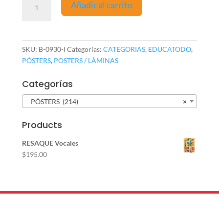
Añadir al carrito
Recórtame
y
Juguemos
cantidad
SKU:
B-0930-I
Categorías:
CATEGORIAS
,
EDUCATODO
,
PÓSTERS
,
POSTERS / LÁMINAS
Categorías
PÓSTERS (214)
×
Products
RESAQUE Vocales
$
195.00