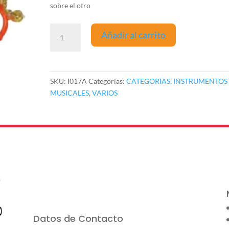
sobre el otro
Pulsera
Añadir al carrito
Cascabel
Doble
Infantil
cantidad
SKU:
I017A
Categorías:
CATEGORIAS
,
INSTRUMENTOS
MUSICALES
,
VARIOS
Datos de Contacto