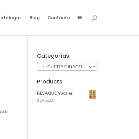
atálogos
Blog
Contacto
Categorías
JUGUETES DIDÁCTICOS (95)
×
Products
RESAQUE Vocales
$
195.00
 a la
.