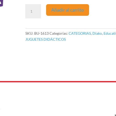
¿QUÉ
Añadir al carrito
CON
QUÉ?
cantidad
SKU:
BU-1613
Categorías:
CATEGORIAS
,
Diako
,
Educati
JUGUETES DIDÁCTICOS