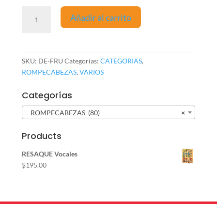
RESAQUE
Añadir al carrito
Frutas
(inglés
-
español)
SKU:
DE-FRU
Categorías:
CATEGORIAS
,
cantidad
ROMPECABEZAS
,
VARIOS
Categorías
ROMPECABEZAS (80)
×
Products
RESAQUE Vocales
$
195.00