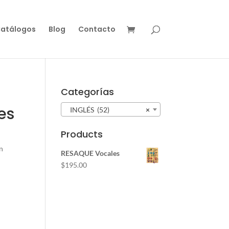
atálogos
Blog
Contacto
Categorías
es
INGLÉS (52)
×
Products
n
RESAQUE Vocales
$
195.00