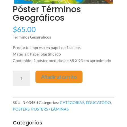
Póster Términos
Geográficos
$
65.00
Términos Geográficos
Producto impreso en papel de 1a clase.
Material: Papel plastificado
Contenido: 1 póster medidas de 68 X 93 cm aproximado
Póster
Añadir al carrito
Términos
Geográficos
cantidad
SKU:
B-0345-I
Categorías:
CATEGORIAS
,
EDUCATODO
,
PÓSTERS
,
POSTERS / LÁMINAS
Categorías