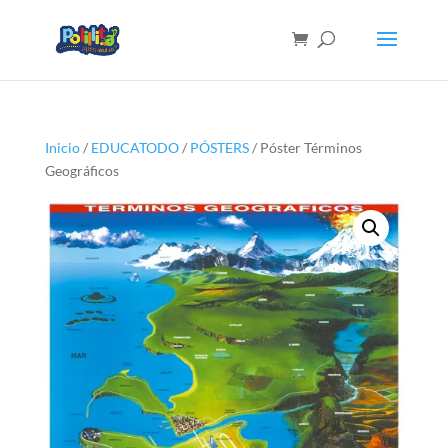
Inicio
/
EDUCATODO
/
PÓSTERS
/ Póster Términos
Geográficos