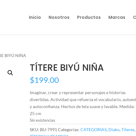
Inicio
Nosotros
Productos
Marcas
C
RE BIYÚ NIÑA
TÍTERE BIYÚ NIÑA
$
199.00
Imaginar, crear y representar personajes e historias
divertidas. Actividad que refuerza el vocabulario, autoe
y autoconfianza. Hechos de tela suave y lavable. Medida:
25 cm
Sin existencias
SKU:
BU-7991
Categorías:
CATEGORIAS
,
Diako
,
Títeres
,