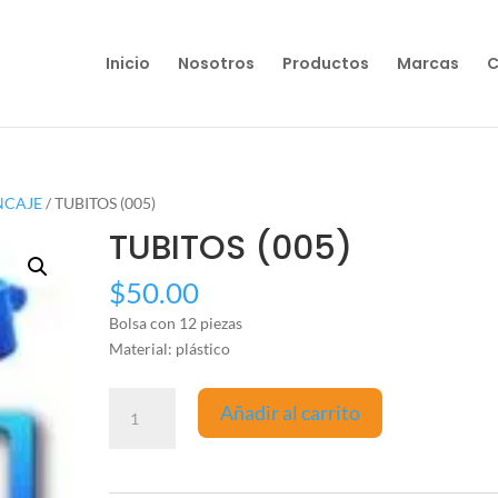
Inicio
Nosotros
Productos
Marcas
C
NCAJE
/ TUBITOS (005)
TUBITOS (005)
$
50.00
Bolsa con 12 piezas
Material: plástico
TUBITOS
Añadir al carrito
(005)
cantidad