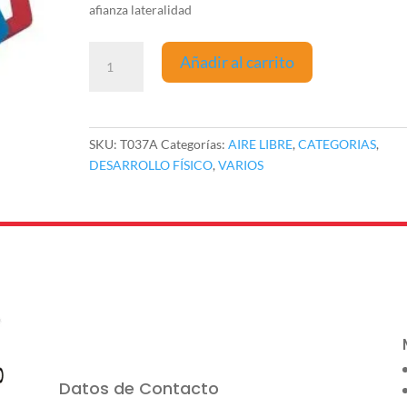
afianza lateralidad
Juego
Añadir al carrito
de
aros
octagonal
CHICO
SKU:
T037A
Categorías:
AIRE LIBRE
,
CATEGORIAS
,
cantidad
DESARROLLO FÍSICO
,
VARIOS
Datos de Contacto