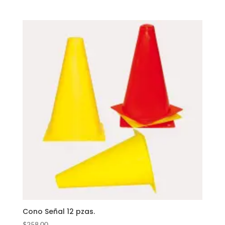
Cono Señal 12 pzas.
$
258.00