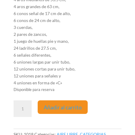
4 aros grandes de 63 cm,
6 conos señal de 17 cm de alto,
6 conos de 24 cm de alto,
3 cuerdas,
2 pares de zancos,
1 juego de huellas pie y mano,
24 ladrillos de 27.5 cm,
6 señales diferentes,
6 uniones largas par unir tubo,
12 uniones cortas para unir tubo,
12 uniones para señales y
4 uniones en forma de «C»
Disponible para reserva
Juego
Añadir al carrito
de
Patio
cantidad
SKU:
1018
Categorías:
AIRE LIBRE
,
CATEGORIAS
,