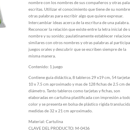
nombre con los nombres de sus compañeros y otras pala
escritas. Utilizar el conocimiento que tiene de su nombre
otras palabras para escribir algo que quiere expresar.
Intercambiar ideas acerca de la escritura de una palabra.
Reconocer la relación que existe entre la letra inicial de 
nombre y su sonido; paulatinamente establecer relacion
similares con otros nombres y otras palabras al participa
juegos orales y descubrir que se escriben siempre de la
misma manera.
Contenido: 1 juego
Contiene guía didáctica, 8 tableros 29 x19 cm, 54 tarjeta
10 x 7.5 cm aproximado y mas de 128 fichas de 2.5 cm d
diámetro. Tanto tableros como tarjetas y fichas, son
elaboradas en cartulina plastificada con impresión a tod
color y se presenta en bolsa de plástico rígida translucid
medidas de 32 x 21 cm aproximado.
Material: Cartulina
CLAVE DEL PRODUCTO: M-0436