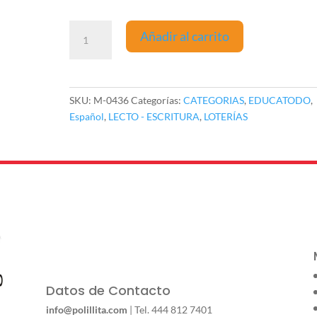
LOTERIA
Añadir al carrito
ABC
JUMBO
MAYUSCULAS
Y
SKU:
M-0436
Categorías:
CATEGORIAS
,
EDUCATODO
,
MINUSCULAS
Español
,
LECTO - ESCRITURA
,
LOTERÍAS
cantidad
Datos de Contacto
info@polillita.com
| Tel. 444 812 7401