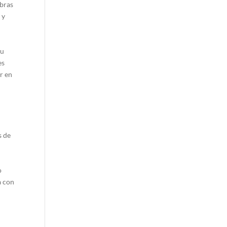
bras
 y
su
es
r en
s de
e
o
a con