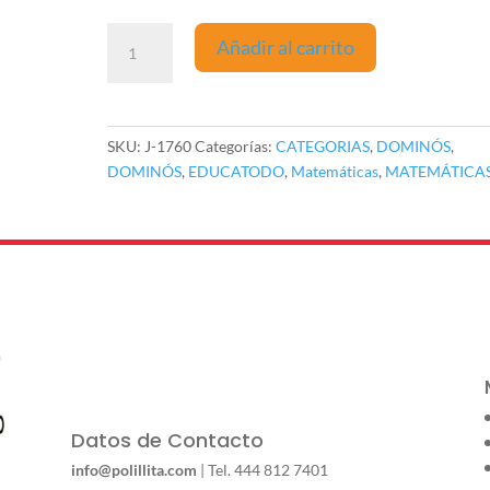
MEMOPARES
Añadir al carrito
BRAILLE
/
NÚMEROS
DEL
SKU:
J-1760
Categorías:
CATEGORIAS
,
DOMINÓS
,
1
DOMINÓS
,
EDUCATODO
,
Matemáticas
,
MATEMÁTICA
AL
10
J-
1760
cantidad
Datos de Contacto
info@polillita.com
| Tel. 444 812 7401