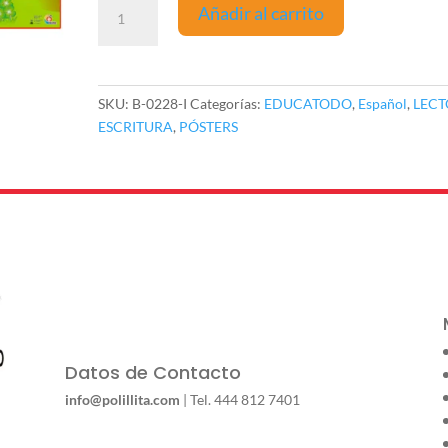
Póster
Añadir al carrito
Hormigas
Abecedario
cantidad
SKU:
B-0228-I
Categorías:
EDUCATODO
,
Español
,
LECT
ESCRITURA
,
PÓSTERS
Datos de Contacto
info@polillita.com
| Tel. 444 812 7401