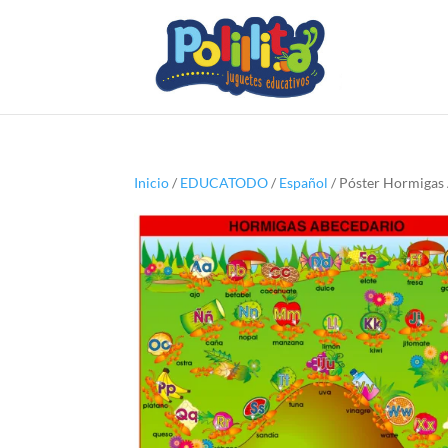
Inicio
/
EDUCATODO
/
Español
/ Póster Hormigas