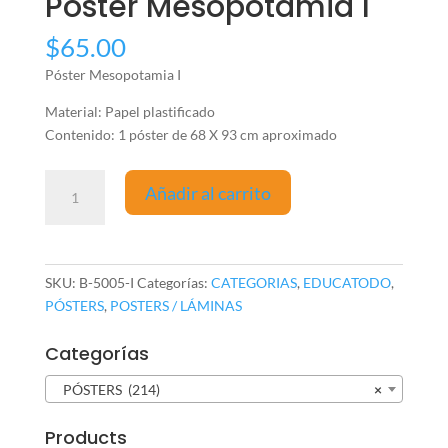
Póster Mesopotamia I
$
65.00
Póster Mesopotamia I
Material: Papel plastificado
Contenido: 1 póster de 68 X 93 cm aproximado
Póster
Añadir al carrito
Mesopotamia
I
cantidad
SKU:
B-5005-I
Categorías:
CATEGORIAS
,
EDUCATODO
,
PÓSTERS
,
POSTERS / LÁMINAS
Categorías
PÓSTERS (214)
×
Products