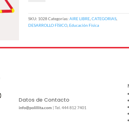
Obstáculos
cantidad
SKU:
1028
Categorías:
AIRE LIBRE
,
CATEGORIAS
,
DESARROLLO FÍSICO
,
Educación Física
Datos de Contacto
info@polillita.com
| Tel. 444 812 7401