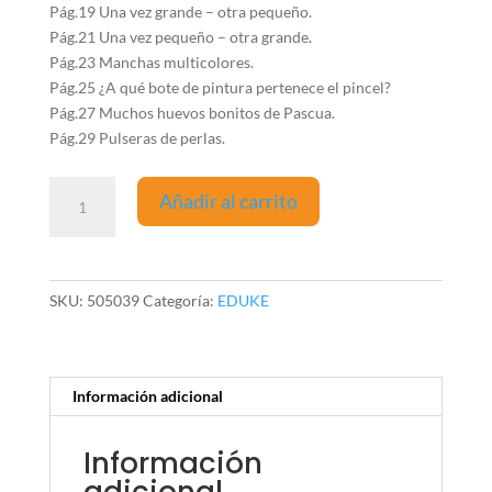
Pág.19 Una vez grande – otra pequeño.
Pág.21 Una vez pequeño – otra grande.
Pág.23 Manchas multicolores.
Pág.25 ¿A qué bote de pintura pertenece el pincel?
Pág.27 Muchos huevos bonitos de Pascua.
Pág.29 Pulseras de perlas.
Ya
Añadir al carrito
puedo
hacerlo
1
cantidad
SKU:
505039
Categoría:
EDUKE
Información adicional
Información
adicional