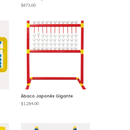
$
873.00
Ábaco Japonés Gigante
$
1,284.00