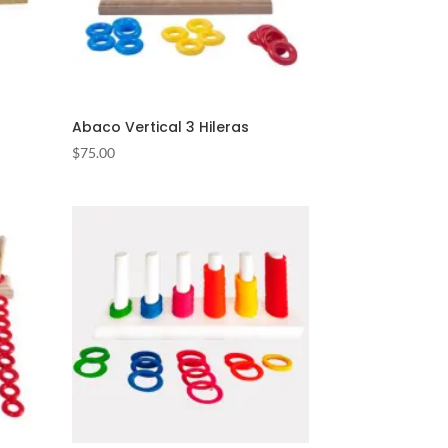
Abaco Vertical 3 Hileras
$
75.00