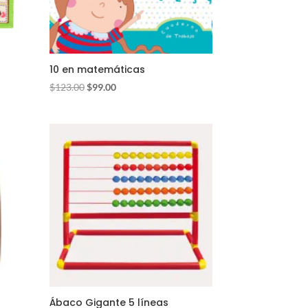
10 en matemáticas
El
El
$
123.00
$
99.00
precio
precio
original
actual
era:
es:
$123.00.
$99.00.
Ábaco Gigante 5 líneas